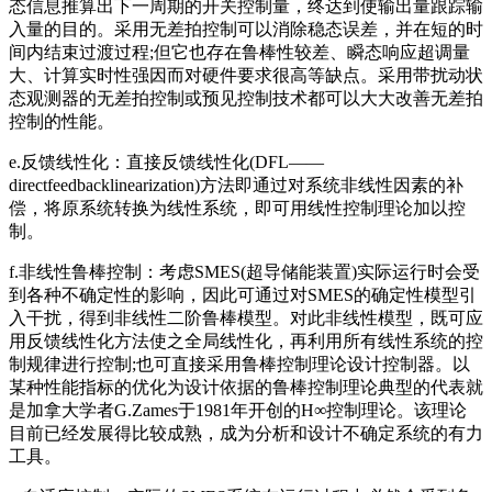
态信息推算出下一周期的开关控制量，终达到使输出量跟踪输
入量的目的。采用无差拍控制可以消除稳态误差，并在短的时
间内结束过渡过程;但它也存在鲁棒性较差、瞬态响应超调量
大、计算实时性强因而对硬件要求很高等缺点。采用带扰动状
态观测器的无差拍控制或预见控制技术都可以大大改善无差拍
控制的性能。
e.反馈线性化：直接反馈线性化(DFL——
directfeedbacklinearization)方法即通过对系统非线性因素的补
偿，将原系统转换为线性系统，即可用线性控制理论加以控
制。
f.非线性鲁棒控制：考虑SMES(超导储能装置)实际运行时会受
到各种不确定性的影响，因此可通过对SMES的确定性模型引
入干扰，得到非线性二阶鲁棒模型。对此非线性模型，既可应
用反馈线性化方法使之全局线性化，再利用所有线性系统的控
制规律进行控制;也可直接采用鲁棒控制理论设计控制器。以
某种性能指标的优化为设计依据的鲁棒控制理论典型的代表就
是加拿大学者G.Zames于1981年开创的H∞控制理论。该理论
目前已经发展得比较成熟，成为分析和设计不确定系统的有力
工具。