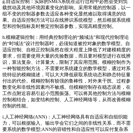
g.自适应控制：实际的SMES系统在运行过程中必然会受到负
载扰动及其他环境因素变化的影响。采用常规的控制器，以一
组不变的控制器参数去适应各种变化显然难以取得满意的结
果。自适应控制方法可以在线辨识系统模型，然后根据系统模
型和控制指标及时整定控制器参数，实现高精度控制。
h.模糊逻辑控制：用经典控制理论的“频域法”和现代控制理论
的“时域法”设计控制器时，必须知道被控对象的数学模型。自
适应控制、自校正控制虽然在很大程度上降低了对建模精度的
要求，但需要使用大量的先验数据，而且要对模型进行在线辨
识，算法复杂、计算量大，限制了其应用范围。模糊控制作为
一种智能控制方法，不需要对系统建立的数学模型，通过对系
统特征的模糊描述，可以大大降低获取系统动态和静态特征量
付出的代价。模糊控制有较强的鲁棒性，对外来干扰、过程参
数变化和非线性因素均不敏感。但模糊控制存在稳态误差，在
工作点附近容易引起小范围振荡。可以将其他控制方法与模糊
控制相结合，如变结构控制、人工神经网络等，从而改善模糊
控制的性能。
i.人工神经网络(ANN)：人工神经网络具有自适应和自组织能
力，可以根据输入、输出学会它们之间的非线性关系，而不需
要系统的数学模型;ANN的容错性和自适应性可以应付复杂系