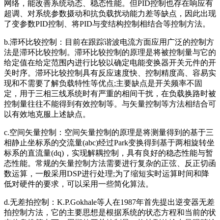
网络，能改善系统动态、稳态性能。但PID控制也存在响应有
超调、对系统参数摄动和抗负载扰动能力差等缺点，因此出现
了变参数PID控制、将PID与变结构控制相结合等控制方法。
b.滞环比较控制：目前在跟踪谐波电流方面应用广泛的控制方
法是滞环比较控制。滞环比较控制的原理是将被控制量与它的
给定值在给定范围内进行比较以确定电能变换器开关元件的开
关时序。滞环比较控制具有反应速度快、控制精度高、容易实
现和不需要了解负载特性等优点;主要缺点是开关频率不固
定，用于三相三线系统时有严重的相间干扰，在负载换路时被
控制量往往不能得到有效控制等。与矢量控制等方法相结合可
以有效地克服上述缺点。
c.空间矢量控制：空间矢量控制的原理是将测量得到的基于三
相静止坐标系的交流量(abc)经过Park变换得到基于两相旋转坐
标系的直流量(dq)，实现解耦控制，具有良好的稳态性能与暂
态性能。常规的矢量控制方法需要进行复杂的正弦、反正切函
数运算，一般采用DSP进行处理;为了缩短实时运算时间和降
低对硬件的要求，可以采用一些简化算法。
d.无差拍控制：K.P.Gokhale等人在1987年首先提出逆变器无差
拍控制方法，它的主要思想是根据系统的状态方程和当前的状