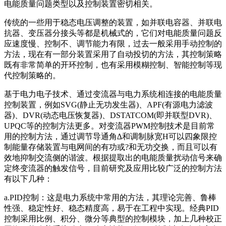
电能质量问题类型以及控制装置密切相关。
传统的一些用于稳态电压调整的装置，如并联电容器、并联电
抗器、变压器分接头等都是机械式的，它们对电能质量问题反
应速度慢、控制不、调节能力有限，过去一般采用手动控制的
方法，现在有一部分装置采用了自动投切的方法，其控制策略
既有非常简单的开环控制，也有采用模糊控制、智能控制等现
代控制策略的。
基于电力电子技术、通过变流器与电力系统相连接的电能质量
控制装置，例如SVG(静止无功发生器)、APF(有源电力滤波
器)、DVR(动态电压恢复器)、DSTATCOM(即并联型DVR)、
UPQC等的控制方法更多。对变流器PWM控制技术是目前常
用的控制方法，通过调节导通角∆和调制脉宽Η可以四象限控
制能量存储装置与电网间的有功或?和无功交换，而且可以有
效地抑制交流侧的谐波。根据提取出的电能质量扰动信号来确
定终变流器的触发信号，目前研究及应用比较广泛的控制方法
有以下几种：
a.PID控制：这是电力系统中常用的方法，其理论完善、鲁棒
性强、稳定性好、稳态精度高，易于在工程中实现。经典PID
控制采用比例、积分、微分等典型的控制模块，加上几种校正