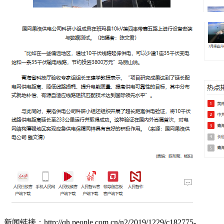
新闻链接：http://qh.people.com.cn/n2/2019/1229/c182775-